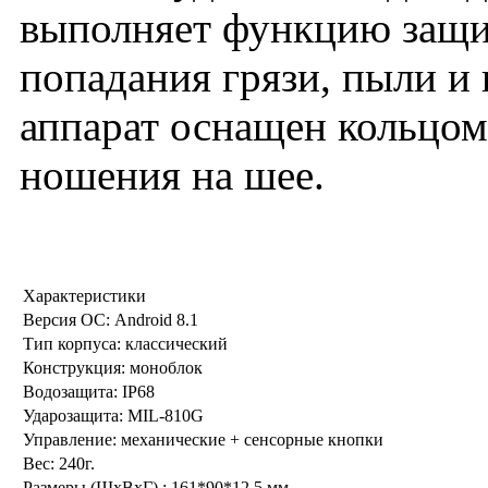
выполняет функцию защи
попадания грязи, пыли и 
аппарат оснащен кольцом
ношения на шее.
Характеристики
Версия ОС:
Android 8.1
Тип корпуса:
классический
Конструкция:
моноблок
Водозащита:
IP68
Ударозащита:
MIL-810G
Управление:
механические + сенсорные кнопки
Вес:
240г.
Размеры (ШxВxГ) :
161*90*12.5 мм