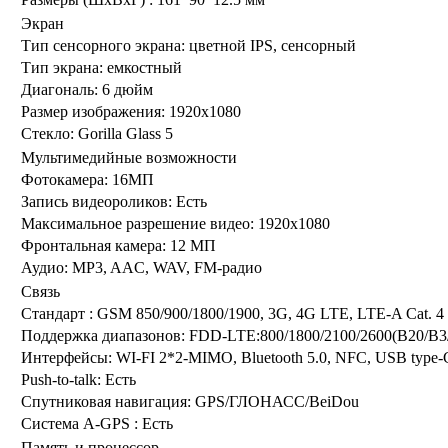
Экран
Тип сенсорного экрана:
цветной IPS, сенсорный
Тип экрана:
емкостный
Диагональ:
6 дюйм
Размер изображения:
1920x1080
Стекло:
Gorilla Glass 5
Мультимедийные возможности
Фотокамера:
16МП
Запись видеороликов:
Есть
Максимальное разрешение видео:
1920x1080
Фронтальная камера:
12 МП
Аудио:
MP3, AAC, WAV, FM-радио
Связь
Стандарт :
GSM 850/900/1800/1900, 3G, 4G LTE, LTE-A Cat. 4
Поддержка диапазонов:
FDD-LTE:800/1800/2100/2600(B20/B3
Интерфейсы:
WI-FI 2*2-MIMO, Bluetooth 5.0, NFC, USB type-
Push-to-talk:
Есть
Спутниковая навигация:
GPS/ГЛОНАСС/BeiDou
Система A-GPS :
Есть
Память и процессор