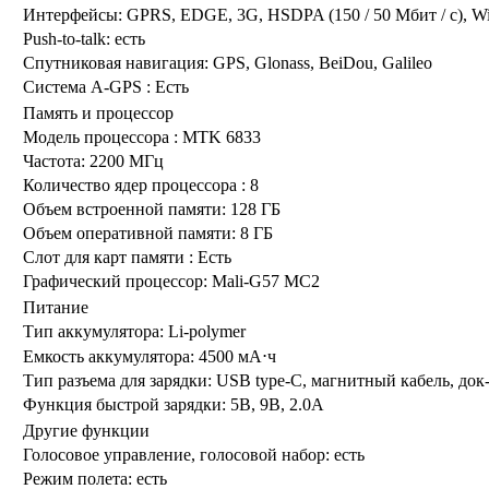
Интерфейсы:
GPRS, EDGE, 3G, HSDPA (150 / 50 Мбит / с), Wi-Fi
Push-to-talk:
есть
Спутниковая навигация:
GPS, Glonass, BeiDou, Galileo
Система A-GPS :
Есть
Память и процессор
Модель процессора :
MTK 6833
Частота:
2200 МГц
Количество ядер процессора :
8
Объем встроенной памяти:
128 ГБ
Объем оперативной памяти:
8 ГБ
Слот для карт памяти :
Есть
Графический процессор:
Mali-G57 MC2
Питание
Тип аккумулятора:
Li-polymer
Емкость аккумулятора:
4500 мА⋅ч
Тип разъема для зарядки:
USB type-C, магнитный кабель, док-
Функция быстрой зарядки:
5В, 9В, 2.0А
Другие функции
Голосовое управление, голосовой набор:
есть
Режим полета:
есть