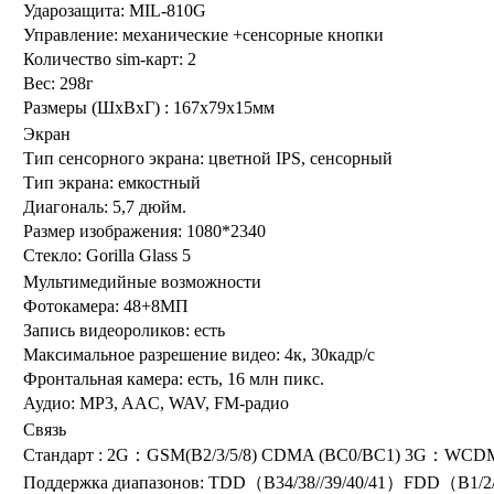
Ударозащита:
MIL-810G
Управление:
механические +сенсорные кнопки
Количество sim-карт:
2
Вес:
298г
Размеры (ШxВxГ) :
167x79x15мм
Экран
Тип сенсорного экрана:
цветной IPS, сенсорный
Тип экрана:
емкостный
Диагональ:
5,7 дюйм.
Размер изображения:
1080*2340
Стекло:
Gorilla Glass 5
Мультимедийные возможности
Фотокамера:
48+8МП
Запись видеороликов:
есть
Максимальное разрешение видео:
4к, 30кадр/с
Фронтальная камера:
есть, 16 млн пикс.
Аудио:
MP3, AAC, WAV, FM-радио
Связь
Стандарт :
2G：GSM(B2/3/5/8) CDMA (BC0/BC1) 3G：WCDMA
Поддержка диапазонов:
TDD（B34/38//39/40/41）FDD（B1/2/3/4/