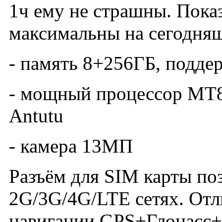
1ч ему не страшны. Пока
максимальны на сегодня
- память 8+256ГБ, подд
- мощный процессор MT87
Antutu
- камера 13МП
Разъём для SIM карты поз
2G/3G/4G/LTE сетях. Отл
навигации GPS+Глонасс+