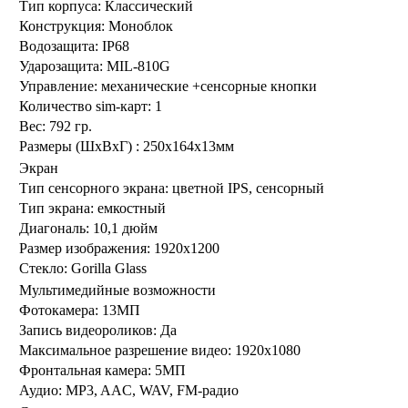
Тип корпуса:
Классический
Конструкция:
Моноблок
Водозащита:
IP68
Ударозащита:
MIL-810G
Управление:
механические +сенсорные кнопки
Количество sim-карт:
1
Вес:
792 гр.
Размеры (ШxВxГ) :
250x164x13мм
Экран
Тип сенсорного экрана:
цветной IPS, сенсорный
Тип экрана:
емкостный
Диагональ:
10,1 дюйм
Размер изображения:
1920x1200
Стекло:
Gorilla Glass
Мультимедийные возможности
Фотокамера:
13МП
Запись видеороликов:
Да
Максимальное разрешение видео:
1920x1080
Фронтальная камера:
5МП
Аудио:
MP3, AAC, WAV, FM-радио