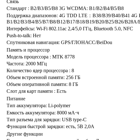
Связь
Стандарт :
B2/B3/B5/B8 3G WCDMA: B1/B2/B4/B5/B8
Поддержка диапазонов:
4G TDD LTE：B38/B39/B40/B41 4G
B1/B2/B3/B4/B5/B7/B8/B12/B17/B18/B19/B20/B25/B26/B28A/
Интерфейсы:
Wi-Fi 802.11ac 2,4/5,0 ГГц, Bluetooth 5.0, NFC
Push-to-talk:
Нет
Спутниковая навигация:
GPS/ГЛОНАСС/BeiDou
Память и процессор
Модель процессора :
MTK 8778
Частота:
2000 МГц
Количество ядер процессора :
8
Объем встроенной памяти:
256 ГБ
Объем оперативной памяти:
8 ГБ
Слот для карт памяти :
Есть
Питание
Тип аккумулятора:
Li-polymer
Емкость аккумулятора:
8000 мА⋅ч
Тип разъема для зарядки:
USB type-C
Функция быстрой зарядки:
есть, 5В 2,0А
Другие функции