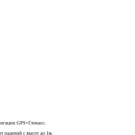
авигации GPS+Глонасс.
от падений с высот до 1м.