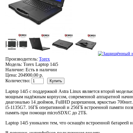
Производитель:
Torex
Модель:
Torex Laptop 14i5
Наличие:
Есть в наличии
Цена: 204900.00 р.
Количество:
Laptop 14i5 с поддержкой Astra Linux является второй моде
мощным надёжным корпусом, современной аппаратной начинко
диагональю 14 дюймов, FullHD разрешения, яркостью 700нит
i5-1135G7. 16ГБ оперативной и 256ГБ встроенной памяти п
память при помощи microSDXC до 2ТБ.
Laptop 14i5 уникален тем, что оснащён встроенной батареей 
В перечень интерфейсов подключения входят: