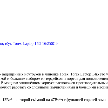
лью защищённых ноутбуков в линейке Torex. Torex Laptop 14i5 
й и большим набором интерфейсов и портов для подключения в
. В мощном защищённом корпусе расположен производительный пр
озволяют работать со сложными вычислениями и большими масси
на 13Вт*ч и второй съёмной на 47Вт*ч с функцией горячей замен