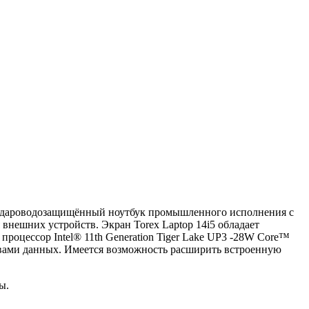
это удароводозащищённый ноутбук промышленного исполнения с
нешних устройств. Экран Torex Laptop 14i5 обладает
оцессор Intel® 11th Generation Tiger Lake UP3 -28W Core™
вами данных. Имеется возможность расширить встроенную
ы.