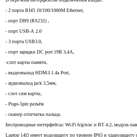
- 2 порта RJ45 10/100/1000M Ethernet,
- порт DB9 (RS232) ,
- порт USB-А 2.0
- 3 порта USB3.0,
- порт зарядки DC port 19В 3,4А,
-слот карты памяти,
- выдеовыход HDM-I 1.4a Port,
- аудиовыход jack 3,5мм,
- слот сим карты,
- Pogo-5pin разъём
- сканер отпечатка пальца.
Беспроводные интерфейсы:
Wi-Fi b/g/n/ac и BT 4.2
, модуль н
Laptop 14i5 имеет водозащиту по уровню IP65 и ударозащиту 